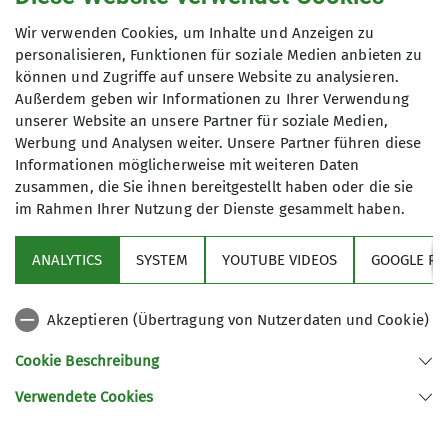
Wir verwenden Cookies, um Inhalte und Anzeigen zu
personalisieren, Funktionen für soziale Medien anbieten zu
Organisation
können und Zugriffe auf unsere Website zu analysieren.
Außerdem geben wir Informationen zu Ihrer Verwendung
unserer Website an unsere Partner für soziale Medien,
Richard
Werbung und Analysen weiter. Unsere Partner führen diese
Informationen möglicherweise mit weiteren Daten
zusammen, die Sie ihnen bereitgestellt haben oder die sie
im Rahmen Ihrer Nutzung der Dienste gesammelt haben.
015750453948
ANALYTICS
SYSTEM
YOUTUBE VIDEOS
GOOGLE RE
richard@dav-goc.de
Akzeptieren (Übertragung von Nutzerdaten und Cookie)
Sektion
Qualifikationen
Cookie Beschreibung
Verwendete Cookies
Trainer*in C Bergsteigen
Sektion GOC des Deutschen Alpenvereins e.V.
Müllerstr. 14