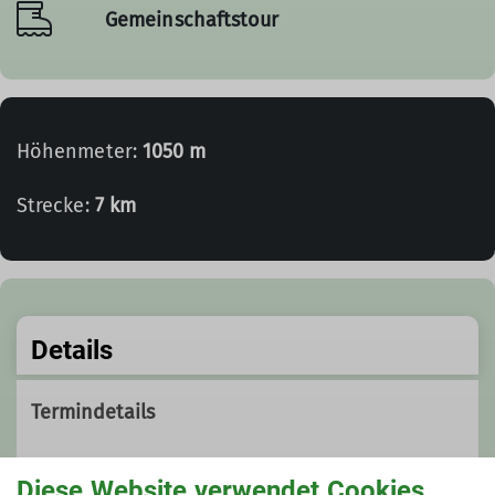
Gemeinschaftstour
Höhenmeter:
1050 m
Strecke:
7 km
Details
Termindetails
Fr. 14.03.2025, 05:45 Uhr - So. 16.03.2025, 21:00
Diese Website verwendet Cookies
Uhr