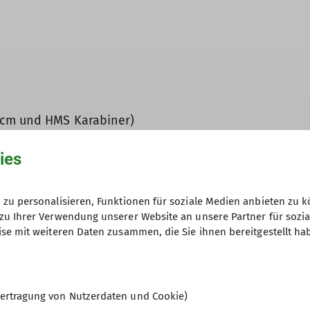
0 cm und HMS Karabiner)
Schutzhandschuhe mit guter Reibung)
ies
re dem Klettersteigset darauf, das dies funktionstüch
 eine solche Ausrüstung ist eine Teilnahme nicht mög
zu personalisieren, Funktionen für soziale Medien anbieten zu k
zeitig an die jeweilige Tourenleitung.
zu Ihrer Verwendung unserer Website an unsere Partner für sozi
se mit weiteren Daten zusammen, die Sie ihnen bereitgestellt ha
uren
ertragung von Nutzerdaten und Cookie)