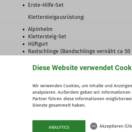
Erste-Hilfe-Set
Klettersteigausrüstung:
Alpinhelm
Klettersteig-Set
Hüftgurt
Rastschlinge (Bandschlinge vernäht ca 5
Klettersteig-Handschuhe (oder ähnliche 
Diese Website verwendet Cook
Achte bei deiner Ausrüstung und insbesode
Sicherheitsanforderungen entspricht! Ohne
Wir verwenden Cookies, um Inhalte und Anzeigen 
Bei Fragen dazu wende dich gerne und rech
analysieren. Außerdem geben wir Informationen 
Partner führen diese Informationen möglicherwei
Dienste gesammelt haben.
Unsere nächsten Klettersteig-To
Akzeptieren (Üb
ANALYTICS