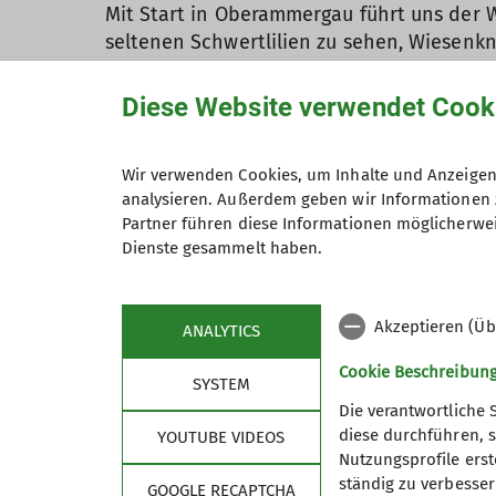
Mit Start in Oberammergau führt uns der
seltenen Schwertlilien zu sehen, Wiesenk
Der Wind lässt nicht nur die Blumen tanze
Diese Website verwendet Cook
Beginn der Tour ausgespielt werden.
Für den frühen Nachmittag ist ein Gewitte
Wir verwenden Cookies, um Inhalte und Anzeigen 
bergauf auf einer Forststraße ins Tal hinei
analysieren. Außerdem geben wir Informationen 
Partner führen diese Informationen möglicherwei
Nach ca. 500hm verlassen wir die Forststr
Dienste gesammelt haben.
geschoben und gezogen werden. Nach dies
Dann wartet zum Abschluss nochmal ein krä
Akzeptieren (Üb
ANALYTICS
letzten Abschnitt auf breitem Weg zurück z
Den schönen Sommerteil des Tages perfekt
Cookie Beschreibun
SYSTEM
Die verantwortliche 
diese durchführen, s
YOUTUBE VIDEOS
Nutzungsprofile erste
ständig zu verbessern
GOOGLE RECAPTCHA