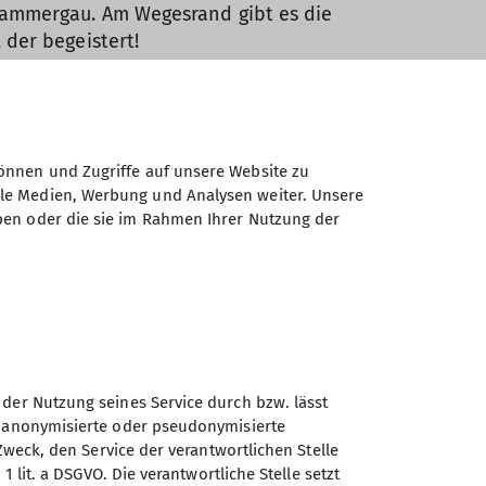
rammergau. Am Wegesrand gibt es die
der begeistert!
er können Kraft und Kondition gleich zu
r entlang und ab hier nun auch stetig
önnen und Zugriffe auf unsere Website zu
ale Medien, Werbung und Analysen weiter. Unsere
ben oder die sie im Rahmen Ihrer Nutzung der
it gefragt, die MTBs müssen teilweise
lott bergab.
artet und wir uns stärken können für den
 heftig an zu regnen. Was für ein Timing!
 der Nutzung seines Service durch bzw. lässt
n anonymisierte oder pseudonymisierte
Zweck, den Service der verantwortlichen Stelle
1 lit. a DSGVO. Die verantwortliche Stelle setzt