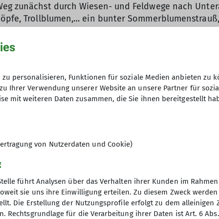
 Weg zunächst durch Wiesen- und Feldwege nach Unte
nöpfe, Trollblumen,… ein bunter Sommerblumenstrauß, 
n, sondern auch uns ziemlich in die Pedale treten. Hi
ies
r angesagt, daher geht es fluchs weiter die Halbamme
zu personalisieren, Funktionen für soziale Medien anbieten zu k
n.
zu Ihrer Verwendung unserer Website an unsere Partner für sozi
se mit weiteren Daten zusammen, die Sie ihnen bereitgestellt ha
aße und biegen in einen Waldpfad ein. Hier ist Armarbe
em abwechslungsreichen Abschnitt geht es zunächst f
ftiger Anstieg, bevor die Kolbensattel-Alm auf uns w
ertragung von Nutzerdaten und Cookie)
um Parkplatz. Kurz nach Ankunft am Parkplatz fängt es
 genutzt!
g
Stelle führt Analysen über das Verhalten ihrer Kunden im Rahmen
oweit sie uns ihre Einwilligung erteilen. Zu diesem Zweck werde
llt. Die Erstellung der Nutzungsprofile erfolgt zu dem alleinigen 
. Rechtsgrundlage für die Verarbeitung ihrer Daten ist Art. 6 Abs. 