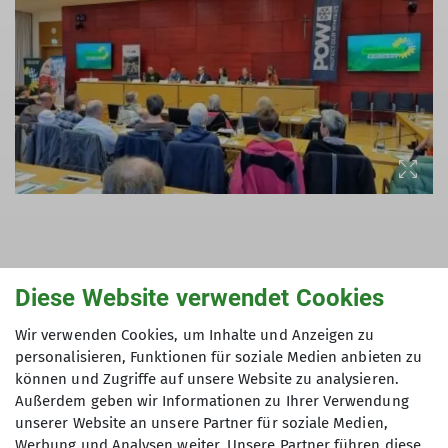
GOC als Vorbild: 70% Öffi-Anreise
Diese Website verwendet Cookies
Während Lars Bengsch vom Deutschen
Wir verwenden Cookies, um Inhalte und Anzeigen zu
Alpenverein aufzeigte, dass
personalisieren, Funktionen für soziale Medien anbieten zu
gesamtvereinsübergreifend etwa 70% aller
können und Zugriffe auf unsere Website zu analysieren.
Berganreisen mit dem PKW erfolgen, können wir
Außerdem geben wir Informationen zu Ihrer Verwendung
unserer Website an unsere Partner für soziale Medien,
stolz das Gegenteil vermelden: Bei uns im GOC
Werbung und Analysen weiter. Unsere Partner führen diese