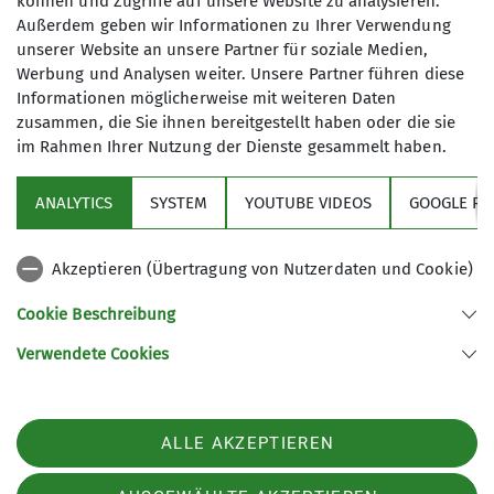
können und Zugriffe auf unsere Website zu analysieren.
Aufgrund der unterschiedlichen Konditionen und
Außerdem geben wir Informationen zu Ihrer Verwendung
Vorlieben entschieden wir uns am Hohljoch die
unserer Website an unsere Partner für soziale Medien,
Werbung und Analysen weiter. Unsere Partner führen diese
Gruppe zu teilen: Ein Teil der Teilnehmerinnen
Informationen möglicherweise mit weiteren Daten
wählte eine entspanntere Variante auf den
zusammen, die Sie ihnen bereitgestellt haben oder die sie
Teufelskopf und weiter zur Falkenhütte, um die
im Rahmen Ihrer Nutzung der Dienste gesammelt haben.
Natur in einem gemächlicheren Tempo zu
genießen. Der andere Teil ging weiter über den
ANALYTICS
SYSTEM
YOUTUBE VIDEOS
GOOGLE RE
Laliderer Hochlager Richtung Gumpenjöchl.
Un Von in luftigerer Höhe angenehm kühlem Wind
Akzeptieren (Übertragung von Nutzerdaten und Cookie)
begleitet erreichten wir nach insgesamt gut
dreieinhalb Stunden und 1250 Höhenmetern den
Cookie Beschreibung
felsigen Gipfel des Gamsjochs.
Verwendete Cookies
Der Ausblick war überwältigend: Das
Karwendelgebirge erstreckte sich in seiner vollen
Pracht vor uns, während die umliegenden Gipfel
ALLE AKZEPTIEREN
und Täler in der Sommersonne glitzerten. Zeit für