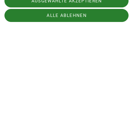
eine ordentliche Brotzeit und dann natürlich das
AUSGEWÄHLTE AKZEPTIEREN
obligatorische Fotoshooting.
ALLE ABLEHNEN
Der Abstieg sollte uns noch einmal fordern. Wir
entschieden uns für die direkte Route durch das