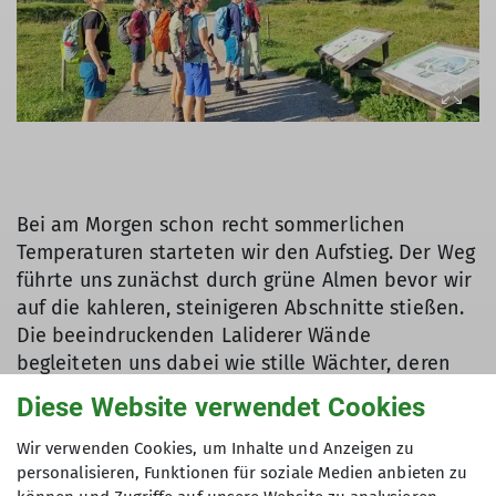
Bei am Morgen schon recht sommerlichen
Temperaturen starteten wir den Aufstieg. Der Weg
führte uns zunächst durch grüne Almen bevor wir
auf die kahleren, steinigeren Abschnitte stießen.
Die beeindruckenden Laliderer Wände
begleiteten uns dabei wie stille Wächter, deren
imposante Felsformationen uns immer wieder
Diese Website verwendet Cookies
innehalten und staunen ließen.
Wir verwenden Cookies, um Inhalte und Anzeigen zu
Unter uns waren mehrere Tourenleiterinnen, so
personalisieren, Funktionen für soziale Medien anbieten zu
dass wir in den Routenoptionen flexibel waren.