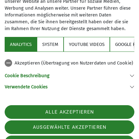
unserer Website an unsere Partner für soziale Medien,
Werbung und Analysen weiter. Unsere Partner führen diese
Reiseberichte
Startseite
Informationen möglicherweise mit weiteren Daten
zusammen, die Sie ihnen bereitgestellt haben oder die sie
Sonnentouren rund um die Lizumer Hütte
im Rahmen Ihrer Nutzung der Dienste gesammelt haben.
ANALYTICS
SYSTEM
YOUTUBE VIDEOS
GOOGLE RE
Der
"Geier"
fuhr die Krallen aus, drum gingen wir
die Torspitz´ rauf.
Akzeptieren (Übertragung von Nutzerdaten und Cookie)
Trotz angespannter Lawinenlage bekamen die
Cookie Beschreibung
Waden keine Gnade!
Verwendete Cookies
Mit Kris, Elli und viel Sonnenschein ging´s in softe
Powderhänge rein.
ALLE AKZEPTIEREN
Okay, auch etwas Bruchharsch hat´s gegeben. Das
brachte die Stimmung zum Beben.
AUSGEWÄHLTE AKZEPTIEREN
Dank leckerem Lizumer-Hütten-Essen, gab es