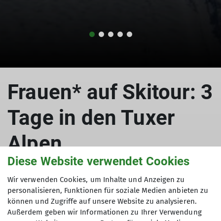
Frauen* auf Skitour: 3
Tage in den Tuxer
Alpen
Diese Website verwendet Cookies
Wir verwenden Cookies, um Inhalte und Anzeigen zu
01.03.2026
personalisieren, Funktionen für soziale Medien anbieten zu
können und Zugriffe auf unsere Website zu analysieren.
Außerdem geben wir Informationen zu Ihrer Verwendung
Frauen* auf Tour
News
Bergsport
Natur