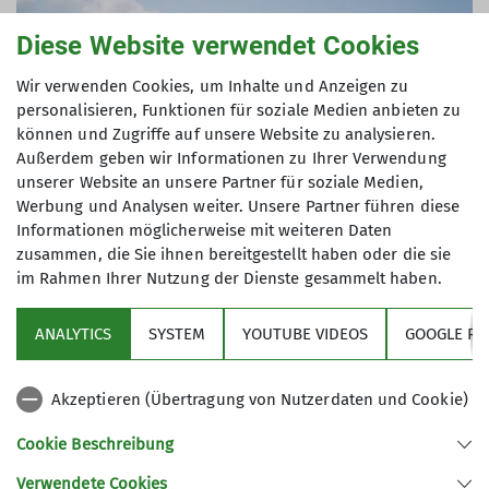
Diese Website verwendet Cookies
Wir verwenden Cookies, um Inhalte und Anzeigen zu
personalisieren, Funktionen für soziale Medien anbieten zu
können und Zugriffe auf unsere Website zu analysieren.
Außerdem geben wir Informationen zu Ihrer Verwendung
unserer Website an unsere Partner für soziale Medien,
Werbung und Analysen weiter. Unsere Partner führen diese
Informationen möglicherweise mit weiteren Daten
zusammen, die Sie ihnen bereitgestellt haben oder die sie
diese Worte sind aktuell in aller Munde. Immer
im Rahmen Ihrer Nutzung der Dienste gesammelt haben.
häufiger Fragen sich Menschen, wie sie einen
Ausgleich zu ihrem schnellebigen und stressvollen
ANALYTICS
SYSTEM
YOUTUBE VIDEOS
GOOGLE RE
Alltag erzeugen können. Seit 2021 wir hierfür im
DAV geforscht und 2022 konnte mithilfe der
Akzeptieren (Übertragung von Nutzerdaten und Cookie)
Deutschen Hochschule für Gesundheit und Sport
ein vom Deutschen Olympischen Sportbund
Cookie Beschreibung
zertifiziertes Programm erarbeitet werden.
Verwendete Cookies