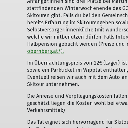
Anfänger:innen sind drei Plätze bei Martin 
stattfindenden Winterwochenende des GOC
Skitouren gibt. Falls du bei den Gemeinsch
bereits Erfahrung im Skitourengehen sowie
Selbstversorger:innenküche (mit wundersc
welche wir mitbenutzen dürfen. Falls Inte
Halbpension gebucht werden (Preise und 
obernberg.at/).
Im Übernachtungspreis von 22€ (Lager) ist 
sowie ein Parkticket im Wipptal enthalten
Eventuell reisen wir auch mit dem Auto a
Skitour unternehmen.
Die Anreise und Verpflegungskosten fallen
geschätzt liegen die Kosten wohl bei etwa
Verkehrsmittel:)
Das Tal eignet sich hervorragend für Skitou