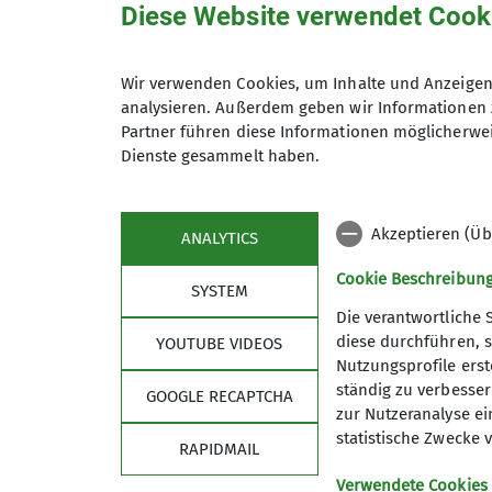
Qualifikationen
Diese Website verwendet Cook
Jugend
Jugendleiter*in
Wir verwenden Cookies, um Inhalte und Anzeigen 
analysieren. Außerdem geben wir Informationen 
Partner führen diese Informationen möglicherwei
Details
Dienste gesammelt haben.
Akzeptieren (Üb
ANALYTICS
Cookie Beschreibun
SYSTEM
Die verantwortliche 
diese durchführen, s
YOUTUBE VIDEOS
Nutzungsprofile erste
Sektion
ständig zu verbessern
GOOGLE RECAPTCHA
zur Nutzeranalyse ei
Für Vielfalt, Akzeptanz und Offenheit
statistische Zwecke v
RAPIDMAIL
Mitglied werden
Partner
Verwendete Cookies