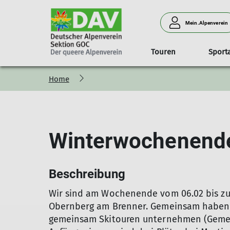
Mein.Alpenverein
Touren
Sport
Home
Das ist der queere Alpenverein
Tourenprogramm
Wandern & Bergsteigen
Archiv
Touren
Mitglied werden
Klimaschutz im GOC
Mailinglisten & WhatsAp
Hochtoure
Unser
Für Vielfalt, Akzeptanz und Offenheit
Schwierigkeitsskala
Beitragsarchiv
Wie halten wir es mit dem Klima
Login 
Für Demokratie, Vielfalt, Akzeptanz und Offenheit
Newsletter-Archiv
Klimawandel und Verkehr
Infos 
Winterwochenend
Bildergalerien
Programm-Archiv
Klimaschutz in den DAV-Sektion
GOC in den Medien
Touren-Archiv
Mein GOC
Beschreibung
Wir sind am Wochenende vom 06.02 bis zu
Obernberg am Brenner. Gemeinsam haben 
gemeinsam Skitouren unternehmen (Gemein