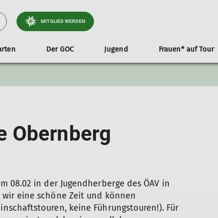
MITGLIED WERDEN
arten
Der GOC
Jugend
Frauen* auf Tour
p-Gruppen
n
e Tourenleiter*innen
Gruppen
Downloads
Service
Wintersport
Ausrüstungsverleih
GOC-Abend
JDAV
Klettern & Bouldern
Reiseberichte
Vorstände & Referen
Kontakt
Mit Bahn
Pro
Fa
?
für Tourenleiter*innen
GOC Flyer
Digitaler Ausweis
Skitouren
Klettern
Nützliche 
für Tourenleiter*innen
Mein Alpenverein
Bouldern
e Obernberg
en
GOC Mitgliedsbeiträge
DAV-Versicherung
GOC-Satzung
m 08.02 in der Jugendherberge des ÖAV in
wir eine schöne Zeit und können
schaftstouren, keine Führungstouren!). Für