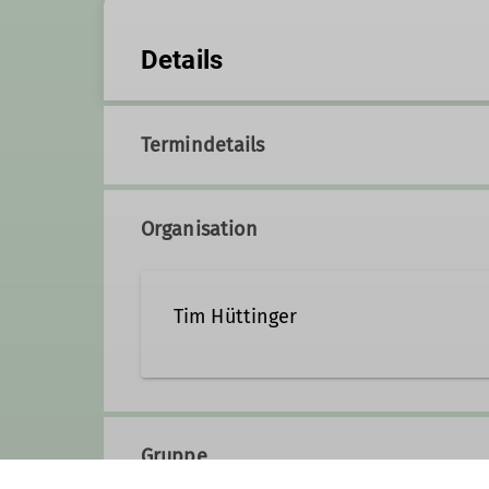
Details
Termindetails
Organisation
Tim Hüttinger
015257669744
tim@dav
Gruppe