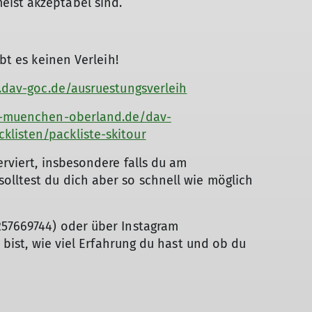
ist akzeptabel sind.
ibt es keinen Verleih!
v.dav-goc.de/ausruestungsverleih
n-muenchen-oberland.de/dav-
listen/packliste-skitour
erviert, insbesondere falls du am
olltest du dich aber so schnell wie möglich
257669744) oder über Instagram
u bist, wie viel Erfahrung du hast und ob du