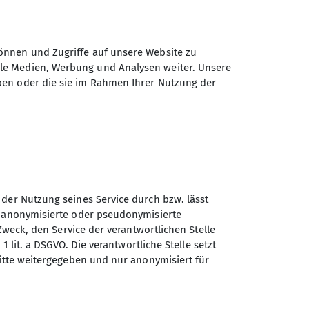
erent
önnen und Zugriffe auf unsere Website zu
ale Medien, Werbung und Analysen weiter. Unsere
ben oder die sie im Rahmen Ihrer Nutzung der
 der Nutzung seines Service durch bzw. lässt
n anonymisierte oder pseudonymisierte
Sektion GOC des Deutschen
Zweck, den Service der verantwortlichen Stelle
Alpenvereins e.V.
1 lit. a DSGVO. Die verantwortliche Stelle setzt
ritte weitergegeben und nur anonymisiert für
Müllerstr. 14
80469 München
Telefon