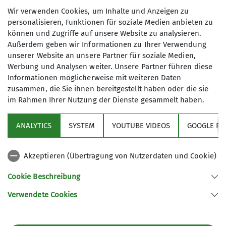
Wir verwenden Cookies, um Inhalte und Anzeigen zu
Qualifikationen
bei Jutta:
jutta@dav-goc.de
personalisieren, Funktionen für soziale Medien anbieten zu
können und Zugriffe auf unsere Website zu analysieren.
Außerdem geben wir Informationen zu Ihrer Verwendung
Wanderleiter*in
unserer Website an unsere Partner für soziale Medien,
Maximale Teilnehmeranzahl
Werbung und Analysen weiter. Unsere Partner führen diese
Informationen möglicherweise mit weiteren Daten
Details
zusammen, die Sie ihnen bereitgestellt haben oder die sie
10
im Rahmen Ihrer Nutzung der Dienste gesammelt haben.
ANALYTICS
SYSTEM
YOUTUBE VIDEOS
GOOGLE RE
Akzeptieren (Übertragung von Nutzerdaten und Cookie)
Sektion
Cookie Beschreibung
Verwendete Cookies
Sektion GOC des Deutschen Alpenvereins e.V.
Müllerstr. 14
80469 München