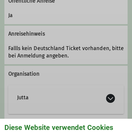
Öffentliche Anreise
Ja
Anreisehinweis
Fallls kein Deutschland Ticket vorhanden, bitte
bei Anmeldung angeben.
Organisation
Jutta
jutta.shmidt@dav-goc.de
Diese Website verwendet Cookies
Anmeldung