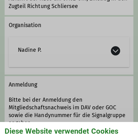
Zugteil Richtung Schliersee
Organisation
Nadine P.
nadine@dav-goc.de
Anmeldung
Qualifikationen
Bitte bei der Anmeldung den
Mitgliedschaftsnachweis im DAV oder GOC
Wanderleiter*in
sowie die Handynummer für die Signalgruppe
angeben.
Diese Website verwendet Cookies
Trainer*in C Bergwandern