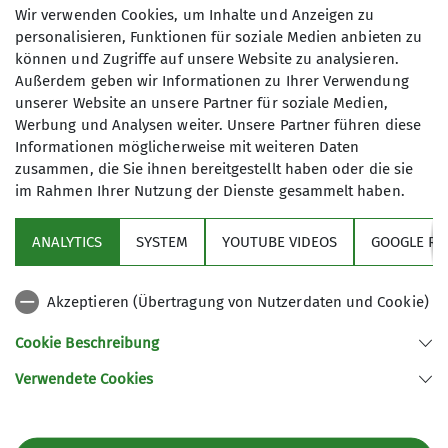
Anmeldung ab / bis
Wir verwenden Cookies, um Inhalte und Anzeigen zu
personalisieren, Funktionen für soziale Medien anbieten zu
können und Zugriffe auf unsere Website zu analysieren.
09.01.2026 / 31.01.2026
Außerdem geben wir Informationen zu Ihrer Verwendung
unserer Website an unsere Partner für soziale Medien,
Maximale Teilnehmeranzahl
Werbung und Analysen weiter. Unsere Partner führen diese
Informationen möglicherweise mit weiteren Daten
zusammen, die Sie ihnen bereitgestellt haben oder die sie
8
im Rahmen Ihrer Nutzung der Dienste gesammelt haben.
ANALYTICS
SYSTEM
YOUTUBE VIDEOS
GOOGLE RE
Akzeptieren (Übertragung von Nutzerdaten und Cookie)
Sektion
Cookie Beschreibung
Verwendete Cookies
Sektion GOC des Deutschen Alpenvereins e.V.
Müllerstr. 14
80469 München