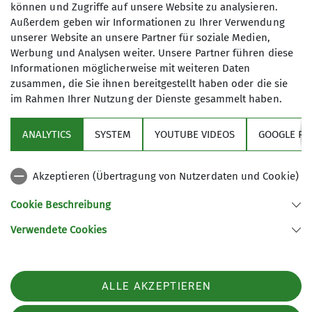
können und Zugriffe auf unsere Website zu analysieren.
bitte bis 21.2. 21:00
Außerdem geben wir Informationen zu Ihrer Verwendung
unserer Website an unsere Partner für soziale Medien,
Qualifikationen
Anmeldung bis
Werbung und Analysen weiter. Unsere Partner führen diese
Informationen möglicherweise mit weiteren Daten
Wanderleiter*in
zusammen, die Sie ihnen bereitgestellt haben oder die sie
21.02.2025
im Rahmen Ihrer Nutzung der Dienste gesammelt haben.
Zusatzqualifikation
Schneeschuhbergsteigen
ANALYTICS
SYSTEM
YOUTUBE VIDEOS
GOOGLE RE
Akzeptieren (Übertragung von Nutzerdaten und Cookie)
Ämter
Sektion
Cookie Beschreibung
Vorstand Koordination
Verwendete Cookies
Sektion GOC des Deutschen Alpenvereins e.V.
Müllerstr. 14
Details
80469 München
ALLE AKZEPTIEREN
Telefon