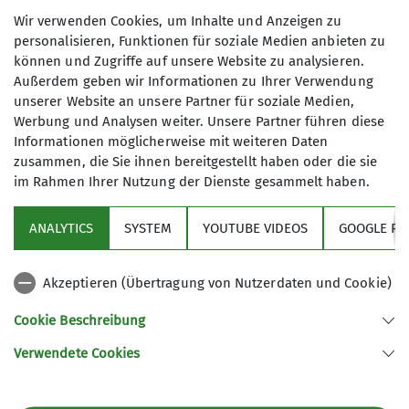
Wir verwenden Cookies, um Inhalte und Anzeigen zu
personalisieren, Funktionen für soziale Medien anbieten zu
Organisation
können und Zugriffe auf unsere Website zu analysieren.
Außerdem geben wir Informationen zu Ihrer Verwendung
unserer Website an unsere Partner für soziale Medien,
Martin S.
Werbung und Analysen weiter. Unsere Partner führen diese
Informationen möglicherweise mit weiteren Daten
zusammen, die Sie ihnen bereitgestellt haben oder die sie
im Rahmen Ihrer Nutzung der Dienste gesammelt haben.
015152542027
ANALYTICS
SYSTEM
YOUTUBE VIDEOS
GOOGLE RE
martin.s@dav-goc.de
Akzeptieren (Übertragung von Nutzerdaten und Cookie)
Sektion
Qualifikationen
Cookie Beschreibung
Verwendete Cookies
Trainer*in C Skibergsteigen
Sektion GOC des Deutschen Alpenvereins e.V.
Müllerstr. 14
80469 München