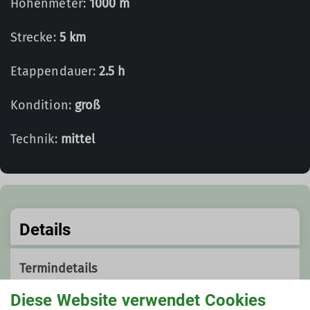
Höhenmeter:
1000 m
Strecke:
5 km
Etappendauer:
2.5 h
Kondition:
groß
Technik:
mittel
Details
Termindetails
Diese Website verwendet Cookies
So. 12.01.2025