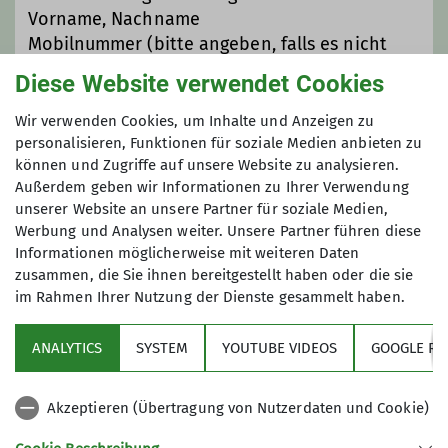
Vorname, Nachname
Wanderleiter*in
Mobilnummer (bitte angeben, falls es nicht
gewünscht ist, zu einer eventuellen WhatsApp-
Diese Website verwendet Cookies
Gruppe hinzugefügt zu werden)
Trainer*in C Bergwandern
GOC- bzw. DAV-Mitglied: ja/nein (falls nein,
Wir verwenden Cookies, um Inhalte und Anzeigen zu
Angabe der Haftpflichtversicherung)
personalisieren, Funktionen für soziale Medien anbieten zu
können und Zugriffe auf unsere Website zu analysieren.
Deutschlandticket vorhanden: ja/nein
Details
Außerdem geben wir Informationen zu Ihrer Verwendung
unserer Website an unsere Partner für soziale Medien,
Anmeldung bis
Werbung und Analysen weiter. Unsere Partner führen diese
Informationen möglicherweise mit weiteren Daten
zusammen, die Sie ihnen bereitgestellt haben oder die sie
27.02.2026
im Rahmen Ihrer Nutzung der Dienste gesammelt haben.
ANALYTICS
SYSTEM
YOUTUBE VIDEOS
GOOGLE RE
Akzeptieren (Übertragung von Nutzerdaten und Cookie)
Sektion