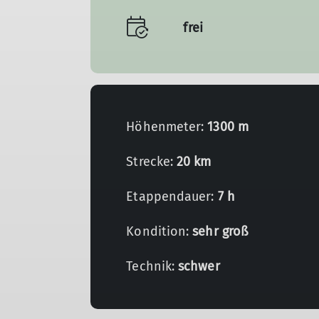
frei
Höhenmeter:
1300 m
Strecke:
20 km
Etappendauer:
7 h
Kondition:
sehr groß
Technik:
schwer