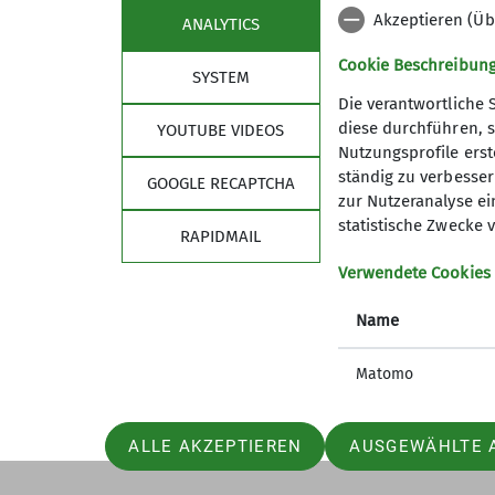
Akzeptieren (Üb
ANALYTICS
Cookie Beschreibun
Details
SYSTEM
Die verantwortliche 
diese durchführen, s
YOUTUBE VIDEOS
Nutzungsprofile erste
Sektion
ständig zu verbessern
GOOGLE RECAPTCHA
zur Nutzeranalyse ei
Für Vielfalt, Akzeptanz und Offenheit
statistische Zwecke v
RAPIDMAIL
Mitglied werden
Partner
Verwendete Cookies
mastodon
Name
Matomo
ALLE AKZEPTIEREN
AUSGEWÄHLTE 