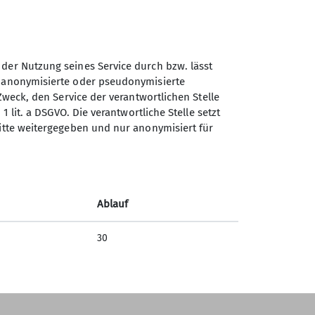
 der Nutzung seines Service durch bzw. lässt
n anonymisierte oder pseudonymisierte
Sektion GOC des Deutschen
Zweck, den Service der verantwortlichen Stelle
Alpenvereins e.V.
1 lit. a DSGVO. Die verantwortliche Stelle setzt
ritte weitergegeben und nur anonymisiert für
Müllerstr. 14
80469 München
Telefon
Ablauf
Kontakt
30