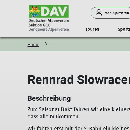
Mein.Alpenverein
Touren
Sport
Home
Das ist der queere Alpenverein
Tourenprogramm
Wandern & Bergsteigen
Archiv
Touren
Mitglied werden
Klimaschutz im GOC
Mailinglisten & WhatsAp
Hochtoure
Unser
Für Vielfalt, Akzeptanz und Offenheit
Schwierigkeitsskala
Beitragsarchiv
Wie halten wir es mit dem Klima
Login 
Für Demokratie, Vielfalt, Akzeptanz und Offenheit
Newsletter-Archiv
Klimawandel und Verkehr
Infos 
Rennrad Slowrace
Bildergalerien
Programm-Archiv
Klimaschutz in den DAV-Sektion
GOC in den Medien
Touren-Archiv
Mein GOC
Beschreibung
Zum Saisonauftakt fahren wir eine kleiner
dass alle mitkommen.
Wir fahren erst mit der S-Bahn ein kleines