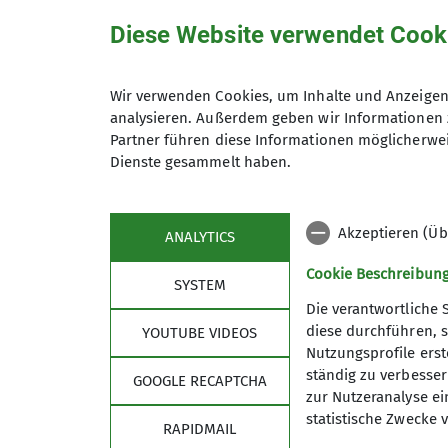
Diese Website verwendet Cook
Nicola
Wir verwenden Cookies, um Inhalte und Anzeigen 
analysieren. Außerdem geben wir Informationen 
Partner führen diese Informationen möglicherwei
+49 151 65139839
nico
Dienste gesammelt haben.
Qualifikationen
Akzeptieren (Üb
ANALYTICS
Cookie Beschreibun
Kletterbetreuer*in Breitensport
SYSTEM
Die verantwortliche 
diese durchführen, s
YOUTUBE VIDEOS
Nutzungsprofile erste
Details
Sektion
ständig zu verbessern
GOOGLE RECAPTCHA
zur Nutzeranalyse ei
Für Vielfalt, Akzeptanz und Offenheit
statistische Zwecke v
RAPIDMAIL
Mitglied werden