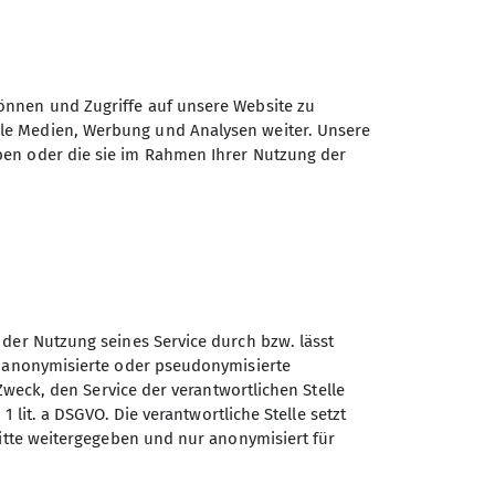
önnen und Zugriffe auf unsere Website zu
ale Medien, Werbung und Analysen weiter. Unsere
ben oder die sie im Rahmen Ihrer Nutzung der
 der Nutzung seines Service durch bzw. lässt
n anonymisierte oder pseudonymisierte
Sektion GOC des Deutschen
Zweck, den Service der verantwortlichen Stelle
Alpenvereins e.V.
1 lit. a DSGVO. Die verantwortliche Stelle setzt
ritte weitergegeben und nur anonymisiert für
Müllerstr. 14
80469 München