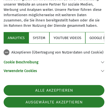
unserer Website an unsere Partner für soziale Medien,
Maximale Teilnehmeranzahl
Werbung und Analysen weiter. Unsere Partner führen diese
Informationen möglicherweise mit weiteren Daten
zusammen, die Sie ihnen bereitgestellt haben oder die sie
15
im Rahmen Ihrer Nutzung der Dienste gesammelt haben.
ANALYTICS
SYSTEM
YOUTUBE VIDEOS
GOOGLE RE
Akzeptieren (Übertragung von Nutzerdaten und Cookie)
Sektion
Cookie Beschreibung
Verwendete Cookies
Sektion GOC des Deutschen Alpenvereins e.V.
Müllerstr. 14
80469 München
ALLE AKZEPTIEREN
Telefon
Kontakt
AUSGEWÄHLTE AKZEPTIEREN