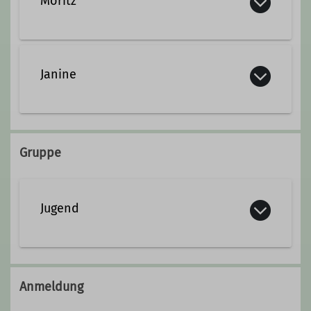
Moritz
Details
Jugendleiter*in
moritz.tapp@dav-goc.de
Janine
Ämter
stellvertretender Jugendreferent
janine.zeltner@dav-goc.de
Gruppe
Details
Jugend
Anmeldung