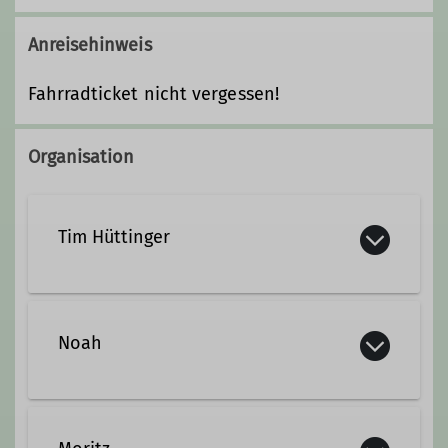
Anreisehinweis
Fahrradticket nicht vergessen!
Organisation
Tim Hüttinger
015257669744
Noah
tim@dav-goc.de
noah.scharf@dav-goc.de
Qualifikationen