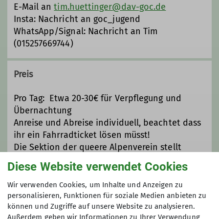
E-Mail an
tim.huettinger@dav-goc.de
Insta: Nachricht an goc_jugend
WhatsApp/Signal: Nachricht an Tim
(015257669744)
Preis
Pro Tag: Etwa 20-30€ für Verpflegung und
Übernachtung
Anreise und Abreise individuell, beachtet dass
ihr ein Fahrradticket lösen müsst!
Die Sektion der queere Alpenverein stellt
finanzielle Mittel zur Verfügung, falls ihr euch
Diese Website verwendet Cookies
die Teilnahme akutell nicht leisten könnt und
einen Zuschuss benötigt. In diesem Fall
Wir verwenden Cookies, um Inhalte und Anzeigen zu
einfach auf uns zukommen oder eine Mail an:
personalisieren, Funktionen für soziale Medien anbieten zu
können und Zugriffe auf unsere Website zu analysieren.
jugendreferat@dav-goc.de
Außerdem geben wir Informationen zu Ihrer Verwendung