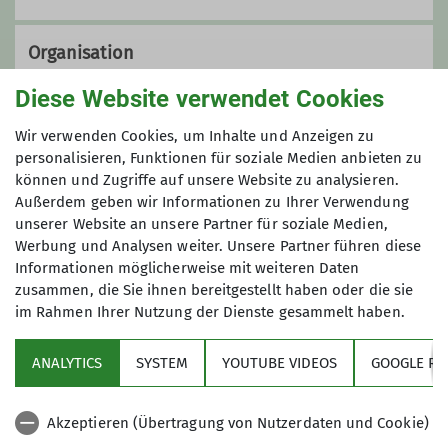
Organisation
Diese Website verwendet Cookies
Martin Z.
Wir verwenden Cookies, um Inhalte und Anzeigen zu
personalisieren, Funktionen für soziale Medien anbieten zu
können und Zugriffe auf unsere Website zu analysieren.
Außerdem geben wir Informationen zu Ihrer Verwendung
015150521838
unserer Website an unsere Partner für soziale Medien,
Anmeldung
Werbung und Analysen weiter. Unsere Partner führen diese
martin@dav-goc.de
Informationen möglicherweise mit weiteren Daten
zusammen, die Sie ihnen bereitgestellt haben oder die sie
über das PrideHike-Formular
im Rahmen Ihrer Nutzung der Dienste gesammelt haben.
Qualifikationen
ANALYTICS
SYSTEM
YOUTUBE VIDEOS
GOOGLE RE
Wanderleiter*in
Akzeptieren (Übertragung von Nutzerdaten und Cookie)
Sektion