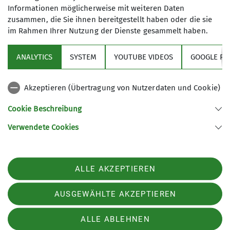
00491702704587
Informationen möglicherweise mit weiteren Daten
zusammen, die Sie ihnen bereitgestellt haben oder die sie
12
karin.uecker@dav-goc.de
im Rahmen Ihrer Nutzung der Dienste gesammelt haben.
ANALYTICS
SYSTEM
YOUTUBE VIDEOS
GOOGLE RE
Qualifikationen
Akzeptieren (Übertragung von Nutzerdaten und Cookie)
Sektion
Tourenleiter*in in Ausbildung
Cookie Beschreibung
Trauerbegleiter*in
Verwendete Cookies
Sektion GOC des Deutschen Alpenvereins e.V.
Müllerstr. 14
80469 München
ALLE AKZEPTIEREN
Telefon
Kontakt
AUSGEWÄHLTE AKZEPTIEREN
ALLE ABLEHNEN
Impressum
Datenschutz
Datenschutz-Einstellungen