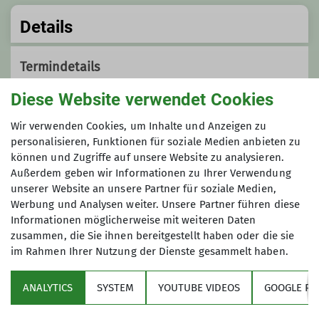
Details
Termindetails
Diese Website verwendet Cookies
Sa. 28.09.2024 07:45 Uhr
Wir verwenden Cookies, um Inhalte und Anzeigen zu
personalisieren, Funktionen für soziale Medien anbieten zu
Organisation
können und Zugriffe auf unsere Website zu analysieren.
Außerdem geben wir Informationen zu Ihrer Verwendung
unserer Website an unsere Partner für soziale Medien,
Dustin
Werbung und Analysen weiter. Unsere Partner führen diese
Informationen möglicherweise mit weiteren Daten
zusammen, die Sie ihnen bereitgestellt haben oder die sie
im Rahmen Ihrer Nutzung der Dienste gesammelt haben.
015776343594
ANALYTICS
SYSTEM
YOUTUBE VIDEOS
GOOGLE RE
dustin@dav-goc.de