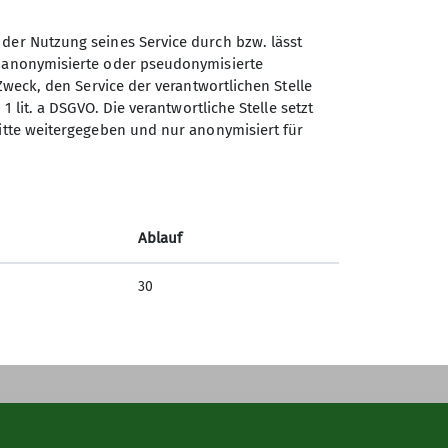
 der Nutzung seines Service durch bzw. lässt
n anonymisierte oder pseudonymisierte
Sektion GOC des Deutschen
Zweck, den Service der verantwortlichen Stelle
Alpenvereins e.V.
1 lit. a DSGVO. Die verantwortliche Stelle setzt
ritte weitergegeben und nur anonymisiert für
Müllerstr. 14
80469 München
Telefon
Ablauf
Kontakt
30