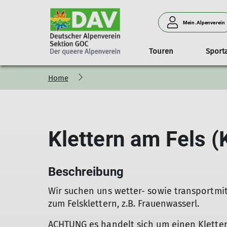
Mein.Alpenverein
Touren
Sport
Home
Das ist der queere Alpenverein
Tourenprogramm
Wandern & Bergsteigen
Archiv
Touren
Mitglied werden
Klimaschutz im GOC
Mailinglisten & WhatsAp
Hochtoure
Unser
Für Vielfalt, Akzeptanz und Offenheit
Schwierigkeitsskala
Beitragsarchiv
Wie halten wir es mit dem Klima
Login 
Für Demokratie, Vielfalt, Akzeptanz und Offenheit
Newsletter-Archiv
Klimawandel und Verkehr
Infos 
Klettern am Fels (
Bildergalerien
Programm-Archiv
Klimaschutz in den DAV-Sektion
GOC in den Medien
Touren-Archiv
Mein GOC
Beschreibung
Wir suchen uns wetter- sowie transportmi
zum Felsklettern, z.B. Frauenwasserl.
ACHTUNG es handelt sich um einen Kletter