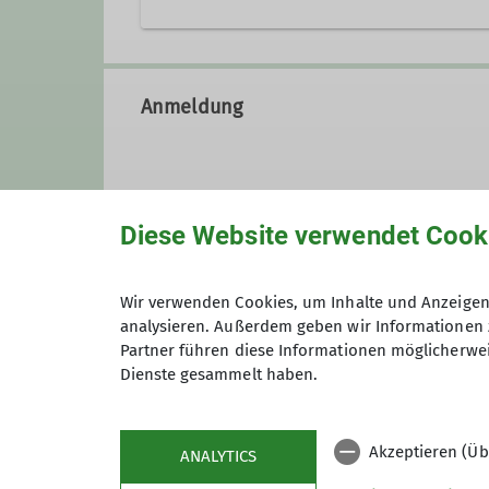
ariane.papke@dav-goc.de
Anmeldung
Qualifikationen
Tourenleiter*in in Ausbildung
Diese Website verwendet Cook
Anmeldung bis
Wir verwenden Cookies, um Inhalte und Anzeigen 
analysieren. Außerdem geben wir Informationen 
Maximale Teilnehmeranzahl
Partner führen diese Informationen möglicherwei
Dienste gesammelt haben.
Akzeptieren (Üb
ANALYTICS