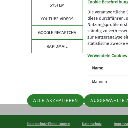
Cookie Beschreibun
SYSTEM
Die verantwortliche 
diese durchführen, s
YOUTUBE VIDEOS
Nutzungsprofile erste
Sektion
ständig zu verbessern
GOOGLE RECAPTCHA
zur Nutzeranalyse ei
Für Vielfalt, Akzeptanz und Offenheit
statistische Zwecke v
RAPIDMAIL
Mitglied werden
Partner
Verwendete Cookies
mastodon
Name
Matomo
ALLE AKZEPTIEREN
AUSGEWÄHLTE 
Datenschutz-Einstellungen
Datenschutz
Impress