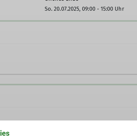
So. 20.07.2025, 09:00 - 15:00 Uhr
-goc.de
Ämter
stellvertretender Jugendref
ies