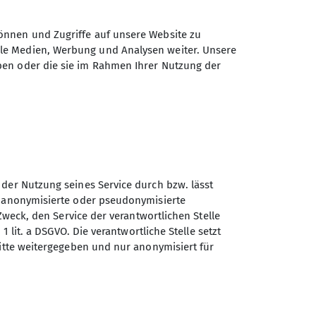
önnen und Zugriffe auf unsere Website zu
ale Medien, Werbung und Analysen weiter. Unsere
ben oder die sie im Rahmen Ihrer Nutzung der
 der Nutzung seines Service durch bzw. lässt
n anonymisierte oder pseudonymisierte
Sektion GOC des Deutschen
Zweck, den Service der verantwortlichen Stelle
Alpenvereins e.V.
1 lit. a DSGVO. Die verantwortliche Stelle setzt
ritte weitergegeben und nur anonymisiert für
Müllerstr. 14
80469 München
Telefon