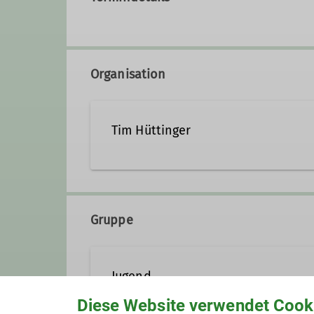
Organisation
Tim Hüttinger
015257669744
tim@dav
Gruppe
Qualifikationen
Jugend
Jugendleiter*in
Diese Website verwendet Cook