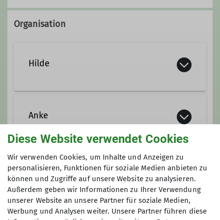
Organisation
Hilde
017626923191
Anke
hilde@dav-goc.de
Diese Website verwendet Cookies
0176 43102500
Wir verwenden Cookies, um Inhalte und Anzeigen zu
Qualifikationen
personalisieren, Funktionen für soziale Medien anbieten zu
Gruppe
anke@dav-goc.de
können und Zugriffe auf unsere Website zu analysieren.
Außerdem geben wir Informationen zu Ihrer Verwendung
Wanderleiter*in
unserer Website an unsere Partner für soziale Medien,
Frauen* auf Tour
Werbung und Analysen weiter. Unsere Partner führen diese
Qualifikationen