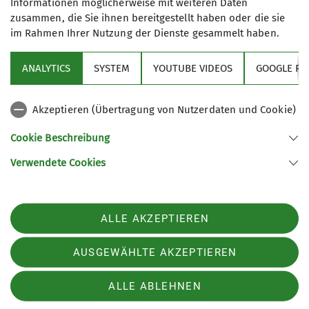
Informationen möglicherweise mit weiteren Daten
Details
zusammen, die Sie ihnen bereitgestellt haben oder die sie
Trainer*in C Bergwandern
im Rahmen Ihrer Nutzung der Dienste gesammelt haben.
Frauen* auf Tour richtet sich an alle
GOC-Mitglieder, die sich als FLINTA*
ANALYTICS
SYSTEM
YOUTUBE VIDEOS
GOOGLE RE
Trainer*in C Klettersteig
identifizieren.
Akzeptieren (Übertragung von Nutzerdaten und Cookie)
Details
Sektion
Details
Cookie Beschreibung
Verwendete Cookies
Sektion GOC des Deutschen Alpenvereins e.V.
Müllerstr. 14
80469 München
ALLE AKZEPTIEREN
Telefon
Kontakt
AUSGEWÄHLTE AKZEPTIEREN
ALLE ABLEHNEN
Impressum
Datenschutz
Datenschutz-Einstellungen