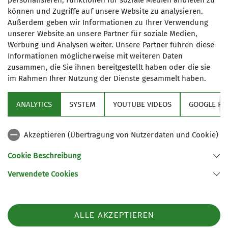
personalisieren, Funktionen für soziale Medien anbieten zu
können und Zugriffe auf unsere Website zu analysieren.
Außerdem geben wir Informationen zu Ihrer Verwendung
unserer Website an unsere Partner für soziale Medien,
Details
Maximale Teilnehmeranzahl
Werbung und Analysen weiter. Unsere Partner führen diese
Informationen möglicherweise mit weiteren Daten
zusammen, die Sie ihnen bereitgestellt haben oder die sie
12
im Rahmen Ihrer Nutzung der Dienste gesammelt haben.
ANALYTICS
SYSTEM
YOUTUBE VIDEOS
GOOGLE RE
Akzeptieren (Übertragung von Nutzerdaten und Cookie)
Sektion
Cookie Beschreibung
Verwendete Cookies
Sektion GOC des Deutschen Alpenvereins e.V.
Müllerstr. 14
80469 München
ALLE AKZEPTIEREN
Telefon