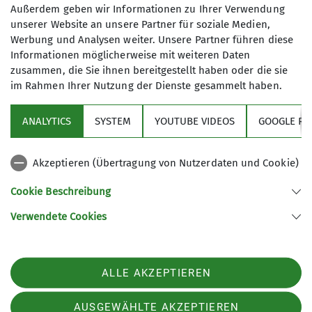
Außerdem geben wir Informationen zu Ihrer Verwendung
01794541072
unserer Website an unsere Partner für soziale Medien,
Maximale Teilnehmeranzahl
Werbung und Analysen weiter. Unsere Partner führen diese
korbinian@dav-goc.de
Informationen möglicherweise mit weiteren Daten
zusammen, die Sie ihnen bereitgestellt haben oder die sie
24
im Rahmen Ihrer Nutzung der Dienste gesammelt haben.
ANALYTICS
SYSTEM
YOUTUBE VIDEOS
GOOGLE RE
Akzeptieren (Übertragung von Nutzerdaten und Cookie)
Sektion
Cookie Beschreibung
Verwendete Cookies
Sektion GOC des Deutschen Alpenvereins e.V.
Müllerstr. 14
80469 München
ALLE AKZEPTIEREN
Telefon
Kontakt
AUSGEWÄHLTE AKZEPTIEREN