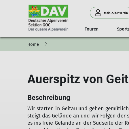
Mein.Alpenverein
Touren
Sport
Home
Das ist der queere Alpenverein
Tourenprogramm
Wandern & Bergsteigen
Archiv
Touren
Mitglied werden
Klimaschutz im GOC
Mailinglisten & WhatsAp
Hochtoure
Unser
Für Vielfalt, Akzeptanz und Offenheit
Schwierigkeitsskala
Beitragsarchiv
Wie halten wir es mit dem Klima
Login 
Für Demokratie, Vielfalt, Akzeptanz und Offenheit
Newsletter-Archiv
Klimawandel und Verkehr
Infos 
Auerspitz von Gei
Bildergalerien
Programm-Archiv
Klimaschutz in den DAV-Sektion
GOC in den Medien
Touren-Archiv
Mein GOC
Beschreibung
Wir starten in Geitau und gehen gemütlich
steigt das Gelände an und wir Folgen der s
es ins freie Gelände an der Südseite der 