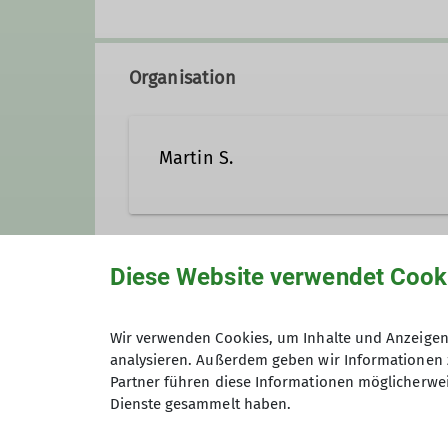
Organisation
Martin S.
015152542027
martin.
Diese Website verwendet Cook
Anmeldung ab / bis
Qualifikationen
Wir verwenden Cookies, um Inhalte und Anzeigen 
analysieren. Außerdem geben wir Informationen 
Maximale Teilnehmeranzahl
Trainer*in C Skibergsteigen
Partner führen diese Informationen möglicherwei
Dienste gesammelt haben.
Details