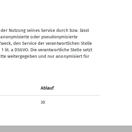
 der Nutzung seines Service durch bzw. lässt
n anonymisierte oder pseudonymisierte
Sektion GOC des Deutschen
Zweck, den Service der verantwortlichen Stelle
Alpenvereins e.V.
1 lit. a DSGVO. Die verantwortliche Stelle setzt
ritte weitergegeben und nur anonymisiert für
Müllerstr. 14
80469 München
Telefon
Ablauf
Kontakt
30