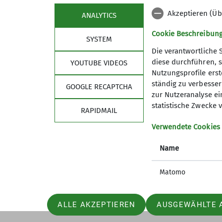
Akzeptieren (Üb
ANALYTICS
Cookie Beschreibun
SYSTEM
Die verantwortliche 
diese durchführen, s
YOUTUBE VIDEOS
Nutzungsprofile erste
Sektion
ständig zu verbessern
GOOGLE RECAPTCHA
zur Nutzeranalyse ei
Für Vielfalt, Akzeptanz und Offenheit
statistische Zwecke v
RAPIDMAIL
Mitglied werden
Partner
Verwendete Cookies
mastodon
Name
Matomo
ALLE AKZEPTIEREN
AUSGEWÄHLTE 