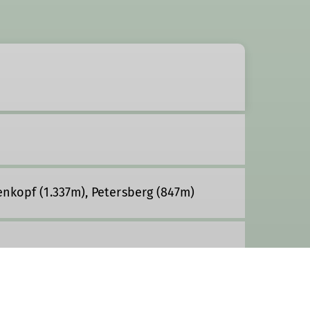
enkopf (1.337m), Petersberg (847m)