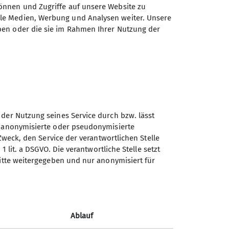
önnen und Zugriffe auf unsere Website zu
ale Medien, Werbung und Analysen weiter. Unsere
ben oder die sie im Rahmen Ihrer Nutzung der
 der Nutzung seines Service durch bzw. lässt
n anonymisierte oder pseudonymisierte
Sektion GOC des Deutschen
Zweck, den Service der verantwortlichen Stelle
Alpenvereins e.V.
1 lit. a DSGVO. Die verantwortliche Stelle setzt
ritte weitergegeben und nur anonymisiert für
Müllerstr. 14
80469 München
Telefon
Ablauf
Kontakt