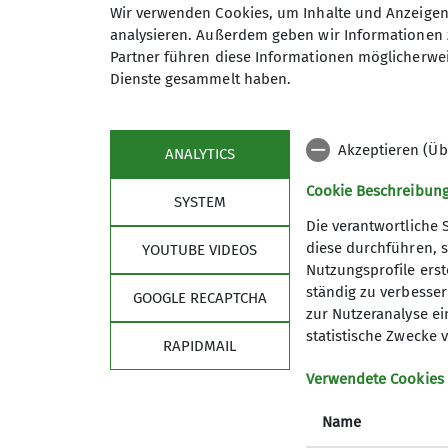
Wir verwenden Cookies, um Inhalte und Anzeigen 
analysieren. Außerdem geben wir Informationen 
Partner führen diese Informationen möglicherwei
01636273666
thomas.
Dienste gesammelt haben.
Qualifikationen
Akzeptieren (Üb
ANALYTICS
Cookie Beschreibun
Wanderleiter*in
SYSTEM
Die verantwortliche 
diese durchführen, s
YOUTUBE VIDEOS
Nutzungsprofile erste
Details
Sektion
ständig zu verbessern
GOOGLE RECAPTCHA
zur Nutzeranalyse ei
Für Vielfalt, Akzeptanz und Offenheit
statistische Zwecke v
RAPIDMAIL
Mitglied werden
Partner
Verwendete Cookies
mastodon
Name