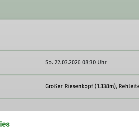
So. 22.03.2026 08:30 Uhr
Großer Riesenkopf (1.338m), Rehleit
ies