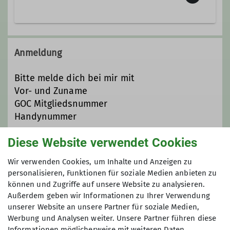
017664097053
Anmeldung
verena@dav-goc.de
Bitte melde dich bei mir mit
Vor- und Zuname
Qualifikationen
GOC Mitgliedsnummer
Handynummer
Trainer*in C Bergwandern
Diese Website verwendet Cookies
Wanderleiter*in
Anmeldung ab / bis
Wir verwenden Cookies, um Inhalte und Anzeigen zu
personalisieren, Funktionen für soziale Medien anbieten zu
Übungsleiter*in B Bergwandern in der
können und Zugriffe auf unsere Website zu analysieren.
25.10.2024 / 02.02.2025
Prävention
Außerdem geben wir Informationen zu Ihrer Verwendung
unserer Website an unsere Partner für soziale Medien,
Maximale Teilnehmeranzahl
Werbung und Analysen weiter. Unsere Partner führen diese
Informationen möglicherweise mit weiteren Daten