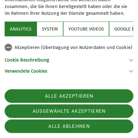
Details
zusammen, die Sie ihnen bereitgestellt haben oder die sie
12
im Rahmen Ihrer Nutzung der Dienste gesammelt haben.
ANALYTICS
SYSTEM
YOUTUBE VIDEOS
GOOGLE RE
Akzeptieren (Übertragung von Nutzerdaten und Cookie)
Sektion
Cookie Beschreibung
Verwendete Cookies
Sektion GOC des Deutschen Alpenvereins e.V.
Müllerstr. 14
80469 München
ALLE AKZEPTIEREN
Telefon
Kontakt
AUSGEWÄHLTE AKZEPTIEREN
ALLE ABLEHNEN
Impressum
Datenschutz
Datenschutz-Einstellungen