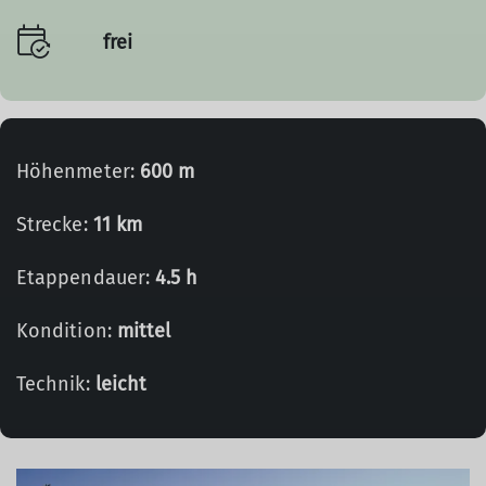
frei
Höhenmeter:
600 m
Strecke:
11 km
Etappendauer:
4.5 h
Kondition:
mittel
Technik:
leicht