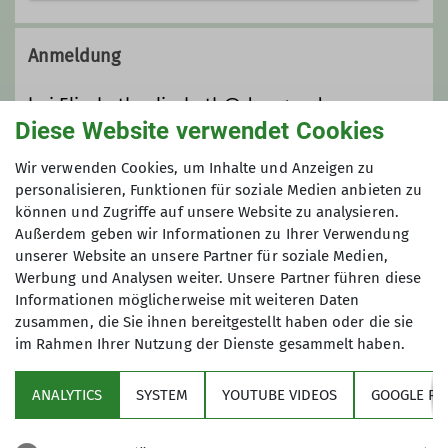
elisabeth@dav-goc.de
Anmeldung
Qualifikationen
bei Elisabeth: elisabeth@dav-goc.de
Diese Website verwendet Cookies
Trainer*in C Bergsteigen
Anmeldung bis
Wir verwenden Cookies, um Inhalte und Anzeigen zu
personalisieren, Funktionen für soziale Medien anbieten zu
Zusatzqualifikation
können und Zugriffe auf unsere Website zu analysieren.
30.03.2024
Schneeschuhbergsteigen
Außerdem geben wir Informationen zu Ihrer Verwendung
unserer Website an unsere Partner für soziale Medien,
Maximale Teilnehmeranzahl
Werbung und Analysen weiter. Unsere Partner führen diese
Informationen möglicherweise mit weiteren Daten
Details
zusammen, die Sie ihnen bereitgestellt haben oder die sie
10
im Rahmen Ihrer Nutzung der Dienste gesammelt haben.
ANALYTICS
SYSTEM
YOUTUBE VIDEOS
GOOGLE RE