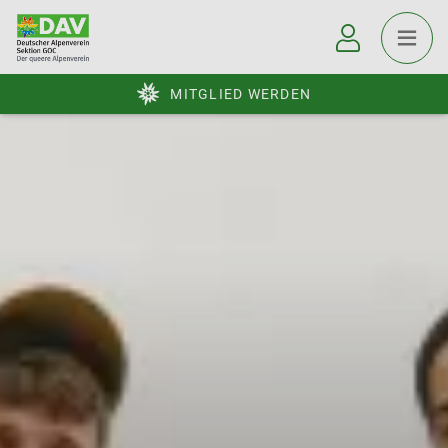
MITGLIED WERDEN
© goc